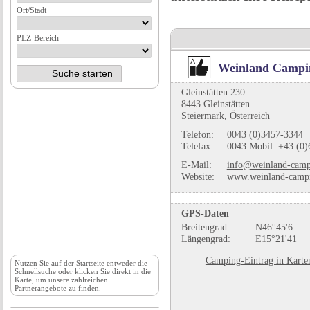
Ort/Stadt
PLZ-Bereich
Weinland Campin
Gleinstätten 230
8443 Gleinstätten
Steiermark, Österreich
Telefon:
0043 (0)3457-3344
Telefax:
0043 Mobil: +43 (0)
E-Mail:
info@weinland-camp
Website:
www.weinland-campi
GPS-Daten
Breitengrad:
N46°45'6
Längengrad:
E15°21'41
Camping-Eintrag in Karte
Nutzen Sie auf der
Startseite
entweder die
Schnellsuche oder klicken Sie direkt in die
Karte, um unsere zahlreichen
Partnerangebote zu finden.