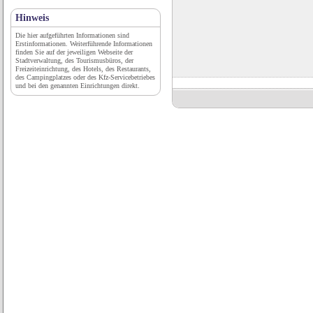
Hinweis
Die hier aufgeführten Informationen sind
Erstinformationen. Weiterführende Informationen
finden Sie auf der jeweiligen Webseite der
Stadtverwaltung, des Tourismusbüros, der
Freizeiteinrichtung, des Hotels, des Restaurants,
des Campingplatzes oder des Kfz-Servicebetriebes
und bei den genannten Einrichtungen direkt.