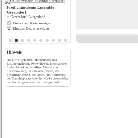
Freilichtmuseum Ensemble
Stellplatz am Lopausee
Gerersdorf
in Amelinghausen, Niedersachsen
in Gerersdorf, Burgenland
Eintrag auf Karte anzeigen
Eintrag auf Karte anzeigen
Eintrags-Details anzeigen
Eintrags-Details anzeigen
Hinweis
Die hier aufgeführten Informationen sind
Erstinformationen. Weiterführende Informationen
finden Sie auf der jeweiligen Webseite der
Stadtverwaltung, des Tourismusbüros, der
Freizeiteinrichtung, des Hotels, des Restaurants,
des Campingplatzes oder des Kfz-Servicebetriebes
und bei den genannten Einrichtungen direkt.