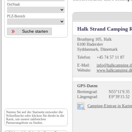
Ort/Stadt
PLZ-Bereich
Halk Strand Camping R
Brunbjerg 105, Halk
6100 Haderslev
Syddanmark, Dänemark
Telefon:
+45 74 57 11 87
E-Mail:
info@halkcamping.d
Website:
www.halkcamping.d
GPS-Daten
Breitengrad:
N55°11'9.35
Längengrad:
E9°39'15.52
Camping-Eintrag in Karte
Nutzen Sie auf der
Startseite
entweder die
Schnellsuche oder klicken Sie direkt in die
Karte, um unsere zahlreichen
Partnerangebote zu finden.