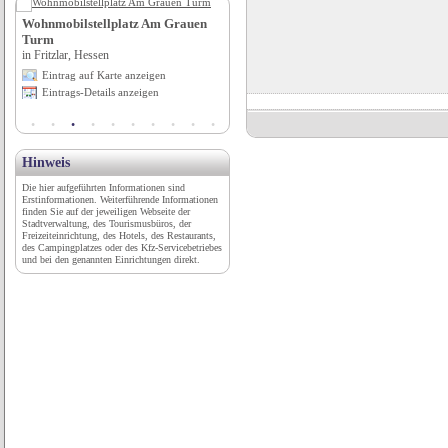
Wohnmobilstellplatz Am Grauen
Hotel Allegro Köln**** Garni
Turm
in Köln, Nordrhein-Westfalen
in Fritzlar, Hessen
Eintrag auf Karte anzeigen
Eintrag auf Karte anzeigen
Eintrags-Details anzeigen
Eintrags-Details anzeigen
Hinweis
Die hier aufgeführten Informationen sind
Erstinformationen. Weiterführende Informationen
finden Sie auf der jeweiligen Webseite der
Stadtverwaltung, des Tourismusbüros, der
Freizeiteinrichtung, des Hotels, des Restaurants,
des Campingplatzes oder des Kfz-Servicebetriebes
und bei den genannten Einrichtungen direkt.