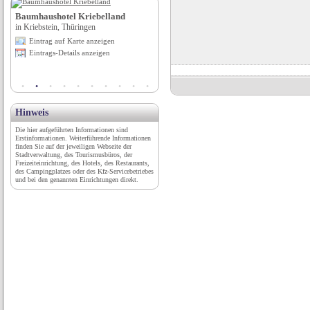
Baumhaushotel Kriebelland
Fürstliche Erlebniswelten Schloss
in Kriebstein, Thüringen
Schwarzburg
Eintrag auf Karte anzeigen
in Schwarzburg, Thüringen
Eintrags-Details anzeigen
Eintrag auf Karte anzeigen
Eintrags-Details anzeigen
Hinweis
Die hier aufgeführten Informationen sind
Erstinformationen. Weiterführende Informationen
finden Sie auf der jeweiligen Webseite der
Stadtverwaltung, des Tourismusbüros, der
Freizeiteinrichtung, des Hotels, des Restaurants,
des Campingplatzes oder des Kfz-Servicebetriebes
und bei den genannten Einrichtungen direkt.