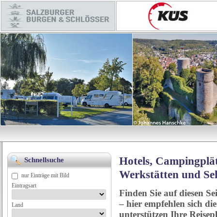
Hotels, Campingplät
Schnellsuche
Werkstätten und Se
nur Einträge mit Bild
Eintragsart
Finden Sie auf diesen Se
– hier empfehlen sich di
Land
unterstützen Ihre Reise