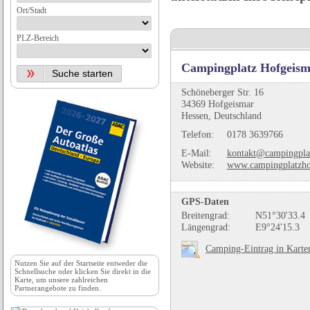
Ort/Stadt
PLZ-Bereich
Campingplatz Hofgeis
Schöneberger Str. 16
34369 Hofgeismar
Hessen, Deutschland
Telefon:
0178 3639766
E-Mail:
kontakt@campingpla
Website:
www.campingplatzho
GPS-Daten
Breitengrad:
N51°30'33.4
Längengrad:
E9°24'15.3
Camping-Eintrag in Karte
Nutzen Sie auf der
Startseite
entweder die
Schnellsuche oder klicken Sie direkt in die
Karte, um unsere zahlreichen
Partnerangebote zu finden.