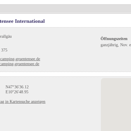
ensee International
rallgäu
Öffnungszeiten
ganzjährig, Nov. 
 375
camping-gruentensee.de
amping-gruentensee.de
N47°36'36.12
E10°26'48.95
ag in Kartensuche anzeigen