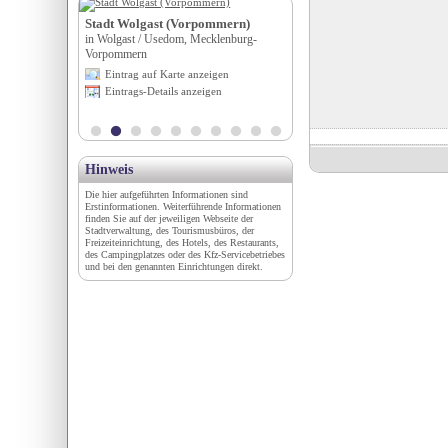
Stadt Wolgast (Vorpommern)
Hansestadt Anklam
irol
in Wolgast / Usedom, Mecklenburg-
in Anklam, Hansestadt, Meckle
Vorpommern
Vorpommern
igen
Eintrag auf Karte anzeigen
Eintrag auf Karte anzeigen
en
Eintrags-Details anzeigen
Eintrags-Details anzeigen
Hinweis
Die hier aufgeführten Informationen sind
Erstinformationen. Weiterführende Informationen
finden Sie auf der jeweiligen Webseite der
Stadtverwaltung, des Tourismusbüros, der
Freizeiteinrichtung, des Hotels, des Restaurants,
des Campingplatzes oder des Kfz-Servicebetriebes
und bei den genannten Einrichtungen direkt.